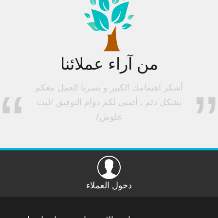
من آراء عملائنا
”
أشكر اهتمامك الكبير و يسرنا العمل معكم
“
بشكل دئم , أتمنى لكم دوام التوفيق /ليث
علوش/
دخول العملاء