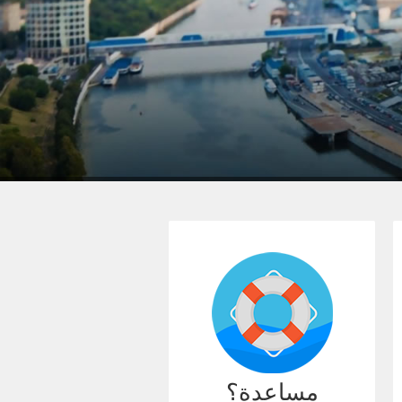
مساعدة؟